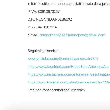
in tempo utile, saranno addebitati a metà della pres
P.IVA: 03613670367
C.F.: NCSNNL66R61B819Z
Mob: 347 1107114
e-mail:
antonellaanceschinaturopata@gmail.com
Seguimi sui socials:
www.youtube.com/@antonellaanceschi7846
https://www.facebook.com/RiequilibrioAntonellaAnc
https://www.instagram.com/antonellaanceschinatur
https://www.linkedin.com/in/antonellaanceschi-729
t.me/naturopatiaontheroad Telegram