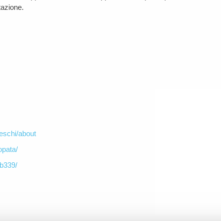
tazione.
eschi/about
opata/
ab339/