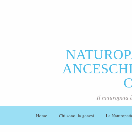
NATUROP
ANCESCHI 
Il naturopata 
Home
Chi sono: la genesi
La Naturopati