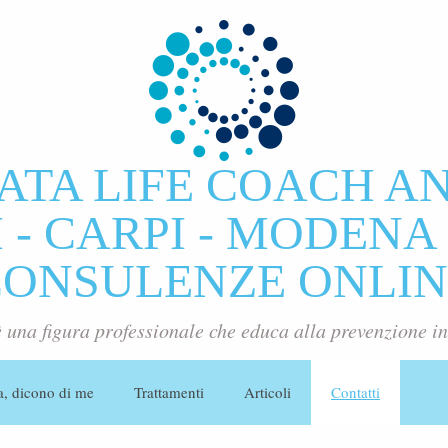
ATA LIFE COACH A
- CARPI - MODENA 
CONSULENZE ONLIN
è una figura professionale che educa alla prevenzione in
a, dicono di me
Trattamenti
Articoli
Contatti